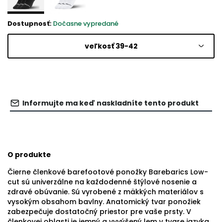
Dostupnosť:
Dočasne vypredané
veľkosť 39-42
Informujte ma keď naskladníte tento produkt
O produkte
Čierne členkové barefootové ponožky Barebarics Low-
cut sú univerzálne na každodenné štýlové nosenie a
zdravé obúvanie. Sú vyrobené z mäkkých materiálov s
vysokým obsahom bavlny. Anatomický tvar ponožiek
zabezpečuje dostatočný priestor pre vaše prsty. V
členkovej oblasti je jemný a vyvýšený lem v tvare jazyka.