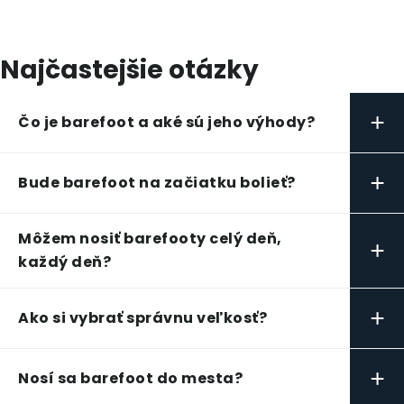
Najčastejšie otázky
+
Čo je barefoot a aké sú jeho výhody?
+
Bude barefoot na začiatku bolieť?
Môžem nosiť barefooty celý deň,
+
každý deň?
+
Ako si vybrať správnu veľkosť?
+
Nosí sa barefoot do mesta?