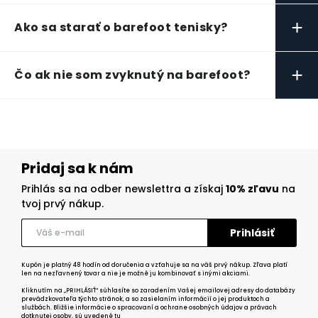
+
Ako sa starať o barefoot tenisky?
+
Čo ak nie som zvyknutý na barefoot?
Pridaj sa k nám
Prihlás sa na odber newslettra a získaj
10% zľavu
na
tvoj prvý nákup.
Kupón je platný 48 hodín od doručenia a vzťahuje sa na váš prvý nákup. Zľava platí
len na nezľavnený tovar a nie je možné ju kombinovať s inými akciami.
Kliknutím na „PRIHLÁSIŤ“ súhlasíte so zaradením Vašej emailovej adresy do databázy
prevádzkovateľa týchto stránok, a so zasielaním informácií o jej produktoch a
službách. Bližšie informácie o spracovaní a ochrane osobných údajov a právach
dotknutej osoby,
sú uvedené tu