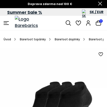
Doprava zdarma nad 100 €
Summer Sale %
SK / EUR
Summer Sale – zľavy až do 60 %
0
Úvod
Barefoot topánky
Barefoot doplnky
Barefoot po