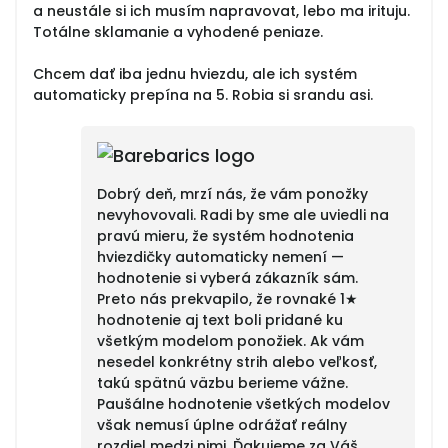
a neustále si ich musím napravovat, lebo ma irituju.
Totálne sklamanie a vyhodené peniaze.
Chcem dať iba jednu hviezdu, ale ich systém
automaticky prepína na 5. Robia si srandu asi.
Dobrý deň, mrzí nás, že vám ponožky
nevyhovovali. Radi by sme ale uviedli na
pravú mieru, že systém hodnotenia
hviezdičky automaticky nemení —
hodnotenie si vyberá zákazník sám.
Preto nás prekvapilo, že rovnaké 1★
hodnotenie aj text boli pridané ku
všetkým modelom ponožiek. Ak vám
nesedel konkrétny strih alebo veľkosť,
takú spätnú väzbu berieme vážne.
Paušálne hodnotenie všetkých modelov
však nemusí úplne odrážať reálny
rozdiel medzi nimi. Ďakujeme za Váš