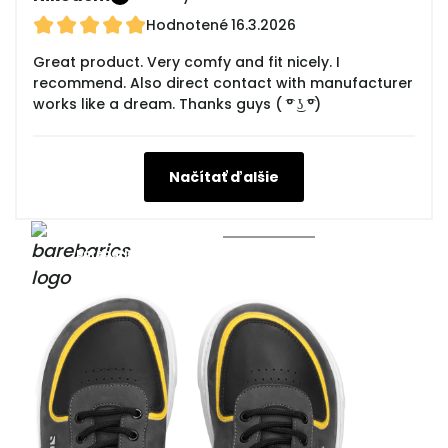
Hodnotené
16.3.2026
Great product. Very comfy and fit nicely. I
recommend. Also direct contact with manufacturer
works like a dream. Thanks guys ( ͡° ͜ʖ ͡°)
Načítať ďalšie
Barebarics