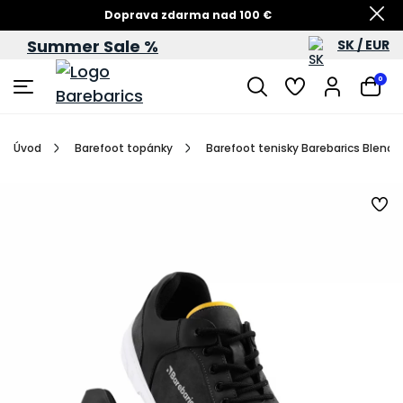
Doprava zdarma nad 100 €
Summer Sale %
SK / EUR
Summer Sale – zľavy až do 60 %
0
Úvod
Barefoot topánky
Barefoot tenisky Barebarics Blend -