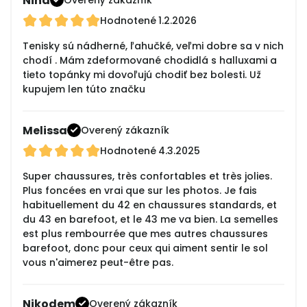
Nina
Hodnotené
1.2.2026
Tenisky sú nádherné, ľahučké, veľmi dobre sa v nich
chodí . Mám zdeformované chodidlá s halluxami a
tieto topánky mi dovoľujú chodiť bez bolesti. Už
kupujem len túto značku
Melissa
Overený zákazník
Hodnotené
4.3.2025
Super chaussures, très confortables et très jolies.
Plus foncées en vrai que sur les photos. Je fais
habituellement du 42 en chaussures standards, et
du 43 en barefoot, et le 43 me va bien. La semelles
est plus rembourrée que mes autres chaussures
barefoot, donc pour ceux qui aiment sentir le sol
vous n'aimerez peut-être pas.
Nikodem
Overený zákazník