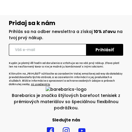
Pridaj sa k nám
Prihlás sa na odber newslettra a získaj
10% zľavu
na
tvoj prvý nákup.
Kupón je platný 48 hodín od doručenia a vzťahuje sa na váš prvý nákup. Zľava platí
len na nezľavnený tovar a nie je možné ju kombinovať s inými akciami.
Kliknutím na „PRIHLÁSIŤ“ súhlasíte so zaradením Vašej emailovej adresy do databázy
prevádzkovateľa týchto stránok, a so zasielaním informácií o jej produktoch a
službách. Bližšie informácie o spracovaní a ochrane osobných údajov a právach
dotknutej osoby,
sú uvedené tu
Barebarics je značka štýlových barefoot tenisiek z
prémiových materiálov so špeciálnou flexibilnou
podrážkou.
Sledujte nás