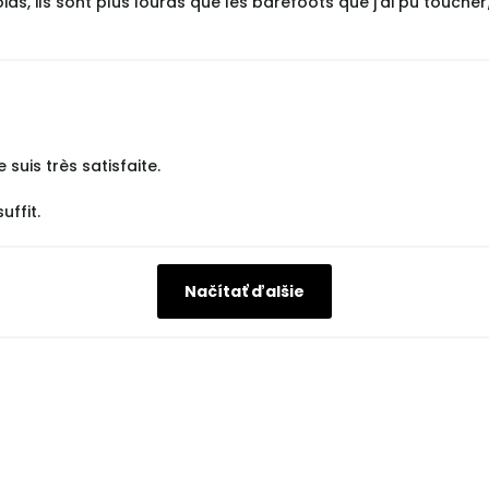
poids, ils sont plus lourds que les barefoots que j'ai pu touch
suis très satisfaite.
uffit.
Načítať ďalšie