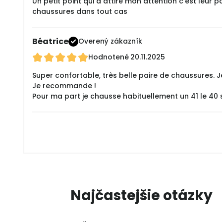
Un petit point qui a attiré mon attention c'est leur 
chaussures dans tout cas
Béatrice
Overený zákazník
Hodnotené
20.11.2025
Super confortable, très belle paire de chaussures. Je 
Je recommande !
Pour ma part je chausse habituellement un 41 le 40 s
Najčastejšie otázky