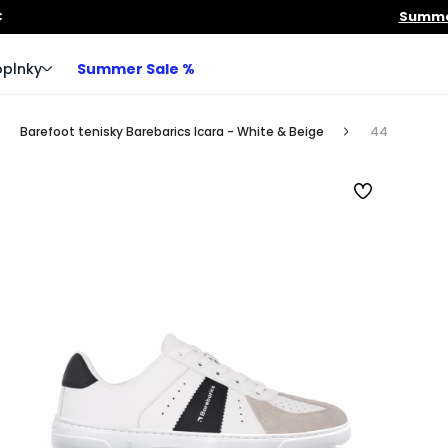
€
Summer
plnky
Summer Sale %
Barefoot tenisky Barebarics Icara - White & Beige
44