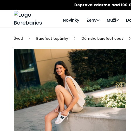
Doprava zdarma nad 100 
Novinky
Ženy
Muži
Do
Úvod
Barefoot topánky
Dámska barefoot obuv