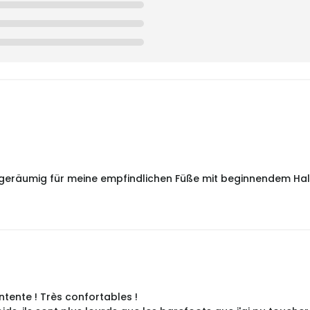
eräumig für meine empfindlichen Füße mit beginnendem Hallu
tente ! Très confortables !