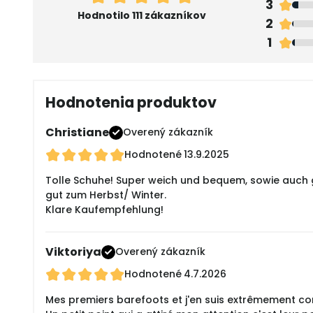
3
Hodnotilo 111 zákazníkov
2
1
Hodnotenia produktov
Christiane
Overený zákazník
Hodnotené
13.9.2025
Tolle Schuhe! Super weich und bequem, sowie auch g
gut zum Herbst/ Winter.
Klare Kaufempfehlung!
Viktoriya
Overený zákazník
Hodnotené
4.7.2026
Mes premiers barefoots et j'en suis extrêmement con