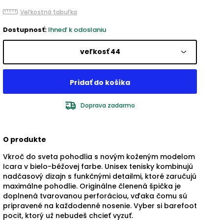
Veľkostná tabuľka
Dostupnosť:
Ihneď k odoslaniu
veľkosť 44
Doprava zadarmo
O produkte
Vkroč do sveta pohodlia s novým koženým modelom
Icara v bielo-béžovej farbe. Unisex tenisky kombinujú
nadčasový dizajn s funkčnými detailmi, ktoré zaručujú
maximálne pohodlie. Originálne členená špička je
doplnená tvarovanou perforáciou, vďaka čomu sú
pripravené na každodenné nosenie. Vyber si barefoot
pocit, ktorý už nebudeš chcieť vyzuť.