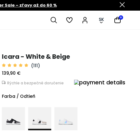
 Sale – zľavy až do 60 %
0
SK
Icara - White & Beige
(111)
139,90 €
Rýchle a bezpečné doručenie
Farba / Odtieň