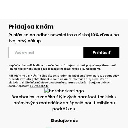
Pridaj sa k nám
Prihlás sa na odber newslettra a získaj
10% zľavu
na
tvoj prvý nákup.
Kupón je platný 48 hodín od doručenia a vzťahuje sa na váš prvý nákup. Zľava platí
len na nezľavnený tovar a nie je možné ju kombinovať s inými akciami.
Kliknutím na „PRIHLÁSIŤ“ súhlasíte so zaradením Vašej emailovej adresy do databázy
prevádzkovateľa týchto stránok, a so zasielaním informácií o jej produktoch a
službách. Bližšie informácie o spracovaní a ochrane osobných údajov a právach
dotknutej osoby,
sú uvedené tu
Barebarics je značka štýlových barefoot tenisiek z
prémiových materiálov so špeciálnou flexibilnou
podrážkou.
Sledujte nás