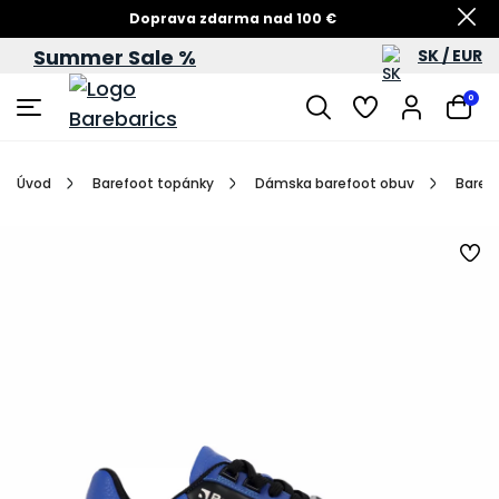
Doprava zdarma nad 100 €
Summer Sale %
SK / EUR
Summer Sale – zľavy až do 60 %
0
Úvod
Barefoot topánky
Dámska barefoot obuv
Barefo