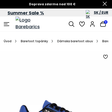
Doprava zdarma nad 100 €
Summer Sale %
SK / EUR
Summer Sale – zľavy až do 60 %
0
Úvod
Barefoot topánky
Dámska barefoot obuv
Barefo