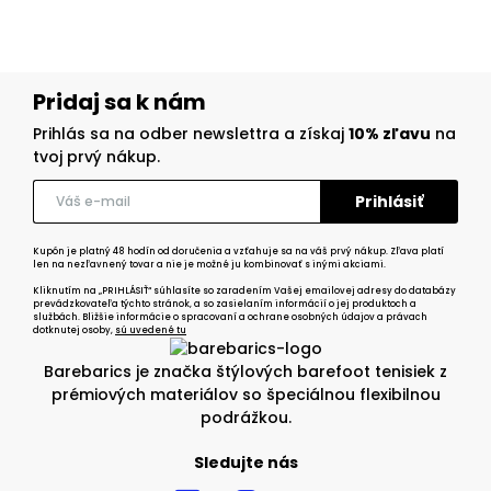
Pridaj sa k nám
Prihlás sa na odber newslettra a získaj
10% zľavu
na
tvoj prvý nákup.
Kupón je platný 48 hodín od doručenia a vzťahuje sa na váš prvý nákup. Zľava platí
len na nezľavnený tovar a nie je možné ju kombinovať s inými akciami.
Kliknutím na „PRIHLÁSIŤ“ súhlasíte so zaradením Vašej emailovej adresy do databázy
prevádzkovateľa týchto stránok, a so zasielaním informácií o jej produktoch a
službách. Bližšie informácie o spracovaní a ochrane osobných údajov a právach
dotknutej osoby,
sú uvedené tu
Barebarics je značka štýlových barefoot tenisiek z
prémiových materiálov so špeciálnou flexibilnou
podrážkou.
Sledujte nás