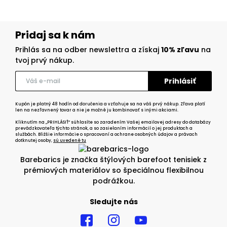
Pridaj sa k nám
Prihlás sa na odber newslettra a získaj
10% zľavu
na
tvoj prvý nákup.
Kupón je platný 48 hodín od doručenia a vzťahuje sa na váš prvý nákup. Zľava platí
len na nezľavnený tovar a nie je možné ju kombinovať s inými akciami.
Kliknutím na „PRIHLÁSIŤ“ súhlasíte so zaradením Vašej emailovej adresy do databázy
prevádzkovateľa týchto stránok, a so zasielaním informácií o jej produktoch a
službách. Bližšie informácie o spracovaní a ochrane osobných údajov a právach
dotknutej osoby,
sú uvedené tu
Barebarics je značka štýlových barefoot tenisiek z
prémiových materiálov so špeciálnou flexibilnou
podrážkou.
Sledujte nás