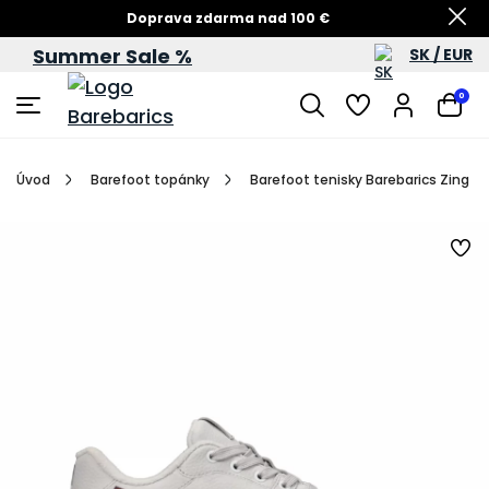
Doprava zdarma nad 100 €
Summer Sale %
SK / EUR
Summer Sale – zľavy až do 60 %
0
Úvod
Barefoot topánky
Barefoot tenisky Barebarics Zing Fr