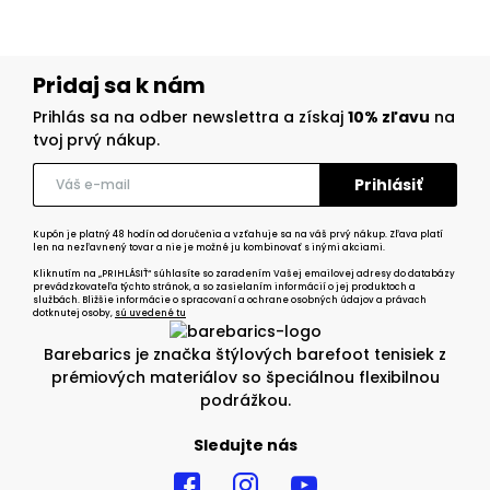
Pridaj sa k nám
Prihlás sa na odber newslettra a získaj
10% zľavu
na
tvoj prvý nákup.
Kupón je platný 48 hodín od doručenia a vzťahuje sa na váš prvý nákup. Zľava platí
len na nezľavnený tovar a nie je možné ju kombinovať s inými akciami.
Kliknutím na „PRIHLÁSIŤ“ súhlasíte so zaradením Vašej emailovej adresy do databázy
prevádzkovateľa týchto stránok, a so zasielaním informácií o jej produktoch a
službách. Bližšie informácie o spracovaní a ochrane osobných údajov a právach
dotknutej osoby,
sú uvedené tu
Barebarics je značka štýlových barefoot tenisiek z
prémiových materiálov so špeciálnou flexibilnou
podrážkou.
Sledujte nás