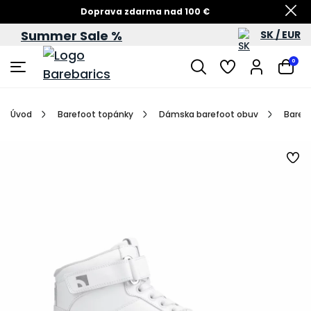
Doprava zdarma nad 100 €
Summer Sale %
SK / EUR
Summer Sale – zľavy až do 60 %
0
Úvod
Barefoot topánky
Dámska barefoot obuv
Barefo