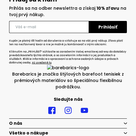
Prihlás sa na odber newslettra a získaj
10% zľavu
na
tvoj prvý nákup.
Kupón je platný 48 hodín od doručenia a vzťahuje sa na váš prvý nákup. Zľava platí
len na nezľavnený tovar a nie je možné ju kombinovať s inými akciami.
Kliknutím na „PRIHLÁSIŤ“ súhlasíte so zaradením Vašej emailovej adresy do databázy
prevádzkovateľa týchto stránok, a so zasielaním informácií o jej produktoch a
službách. Bližšie informácie o spracovaní a ochrane osobných údajov a právach
dotknutej osoby,
sú uvedené tu
Barebarics je značka štýlových barefoot tenisiek z
prémiových materiálov so špeciálnou flexibilnou
podrážkou.
Sledujte nás
O nás
Všetko o nákupe