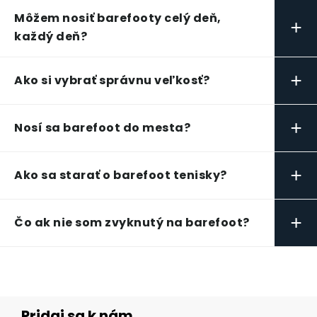
Môžem nosiť barefooty celý deň,
+
každý deň?
+
Ako si vybrať správnu veľkosť?
+
Nosí sa barefoot do mesta?
+
Ako sa starať o barefoot tenisky?
+
Čo ak nie som zvyknutý na barefoot?
Pridaj sa k nám