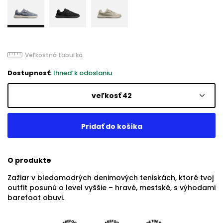
Veľkostná tabuľka
Dostupnosť:
Ihneď k odoslaniu
veľkosť 42
O produkte
Zažiar v bledomodrých denimových teniskách, ktoré tvoj
outfit posunú o level vyššie – hravé, mestské, s výhodami
barefoot obuvi.