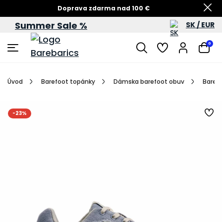
Doprava zdarma nad 100 €
Summer Sale %
SK / EUR
Summer Sale – zľavy až do 60 %
0
Úvod
Barefoot topánky
Dámska barefoot obuv
Barefo
-23%