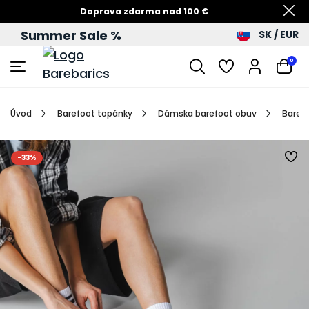
Doprava zdarma nad 100 €
Summer Sale %
SK / EUR
Summer Sale – zľavy až do 60 %
0
Úvod
Barefoot topánky
Dámska barefoot obuv
Barefo
-33%