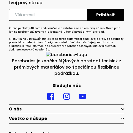
tvoj prvý nákup.
Kupón je platný 48 hodín od doručenia a vzťahuje sa na váš prvý nákup. Zľava platí
len na nezľavnený tovar a nie je možné ju kombinovať s inými akciami.
Kliknutím na „PRIHLÁSIŤ“ súhlasíte so zaradením Vašej emailovej adresy do databázy
prevádzkovateľa týchto stránok, a so zasielaním informácií o jej produktoch a
službách. Bližšie informácie o spracovaní a ochrane osobných údajov a právach
dotknutej osoby,
sú uvedené tu
Barebarics je značka štýlových barefoot tenisiek z
prémiových materiálov so špeciálnou flexibilnou
podrážkou.
Sledujte nás
O nás
Všetko o nákupe