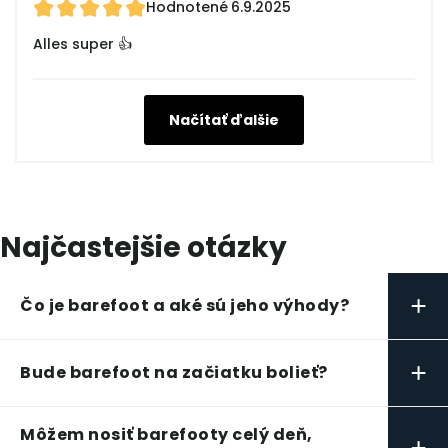
Hodnotené
6.9.2025
Alles super 👍
Načítať ďalšie
Najčastejšie otázky
+
Čo je barefoot a aké sú jeho výhody?
+
Bude barefoot na začiatku bolieť?
Môžem nosiť barefooty celý deň,
+