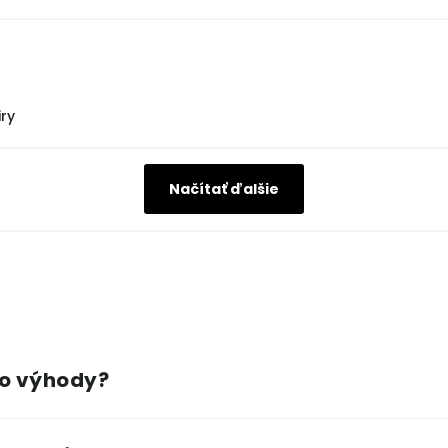
iry
Načítať ďalšie
ho výhody?