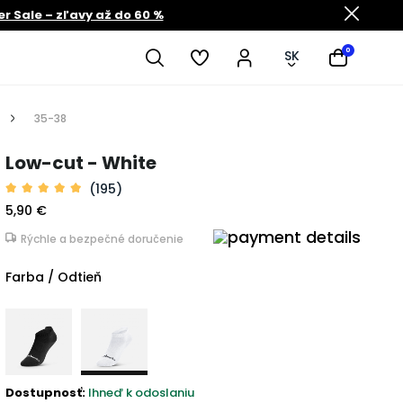
 Sale – zľavy až do 60 %
0
SK
35-38
Low-cut - White
(195)
5,90 €
Rýchle a bezpečné doručenie
Farba / Odtieň
Dostupnosť:
Ihneď k odoslaniu