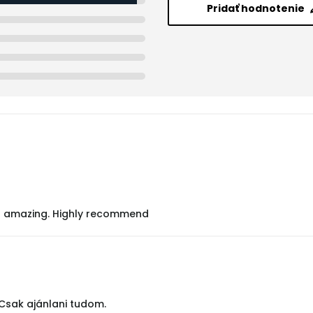
Pridať hodnotenie
e is amazing. Highly recommend
. Csak ajánlani tudom.