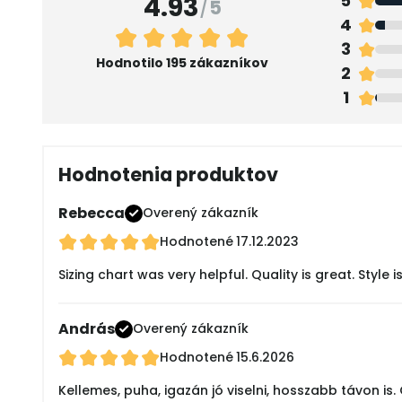
4.93
5
/
5
4
3
Hodnotilo 195 zákazníkov
2
1
Hodnotenia produktov
Rebecca
Overený zákazník
Hodnotené
17.12.2023
Sizing chart was very helpful. Quality is great. Styl
András
Overený zákazník
Hodnotené
15.6.2026
Kellemes, puha, igazán jó viselni, hosszabb távon is