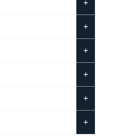
+
+
+
+
+
+