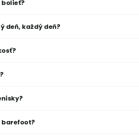
 bolieť?
ý deň, každý deň?
kosť?
?
enisky?
 barefoot?