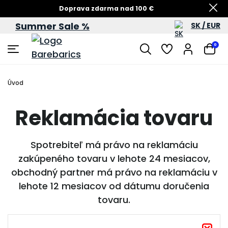
Doprava zdarma nad 100 €
Summer Sale %
SK / EUR
Summer Sale – zľavy až do 60 %
0
Úvod
Reklamácia tovaru
Spotrebiteľ má právo na reklamáciu
zakúpeného tovaru v lehote 24 mesiacov,
obchodný partner má právo na reklamáciu v
lehote 12 mesiacov od dátumu doručenia
tovaru.