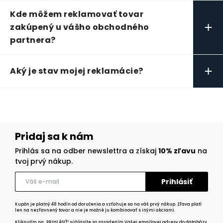
Kde môžem reklamovať tovar
+
zakúpený u vášho obchodného
partnera?
+
Aký je stav mojej reklamácie?
Pridaj sa k nám
Prihlás sa na odber newslettra a získaj
10% zľavu
na
tvoj prvý nákup.
Kupón je platný 48 hodín od doručenia a vzťahuje sa na váš prvý nákup. Zľava platí
len na nezľavnený tovar a nie je možné ju kombinovať s inými akciami.
Kliknutím na „PRIHLÁSIŤ“ súhlasíte so zaradením Vašej emailovej adresy do databázy