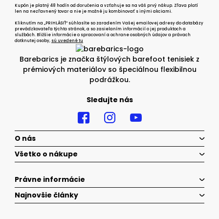
Kupón je platný 48 hodín od doručenia a vzťahuje sa na váš prvý nákup. Zľava platí
len na nezľavnený tovar a nie je možné ju kombinovať s inými akciami.
Kliknutím na „PRIHLÁSIŤ“ súhlasíte so zaradením Vašej emailovej adresy do databázy
prevádzkovateľa týchto stránok, a so zasielaním informácií o jej produktoch a
službách. Bližšie informácie o spracovaní a ochrane osobných údajov a právach
dotknutej osoby,
sú uvedené tu
Barebarics je značka štýlových barefoot tenisiek z
prémiových materiálov so špeciálnou flexibilnou
podrážkou.
Sledujte nás
O nás
Všetko o nákupe
Právne informácie
Najnovšie články