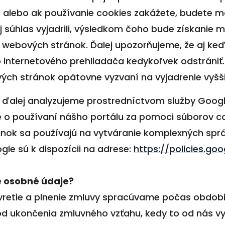
te alebo ak používanie cookies zakážete, budete m
j súhlas vyjadrili, výsledkom čoho bude získanie 
e webových stránok. Ďalej upozorňujeme, že aj ke
o internetového prehliadača kedykoľvek odstrániť
ých stránok opätovne vyzvaní na vyjadrenie vyšš
 ďalej analyzujeme prostredníctvom služby Googl
e o používaní nášho portálu za pomoci súborov c
nok sa používajú na vytváranie komplexných sprá
le sú k dispozícii na adrese:
https://policies.go
 osobné údaje?
retie a plnenie zmluvy spracúvame počas obdobi
 od ukončenia zmluvného vzťahu, kedy to od nás 