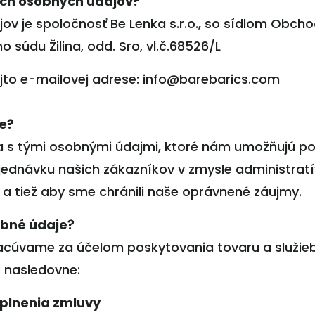
ich osobných údajov?
 je spoločnosť Be Lenka s.r.o., so sídlom Obchodn
súdu Žilina, odd. Sro, vl.č.68526/L
ejto e-mailovej adrese: info@barebarics.com
e?
a s tými osobnými údajmi, ktoré nám umožňujú po
bjednávku našich zákazníkov v zmysle administrat
 a tiež aby sme chránili naše oprávnené záujmy.
obné údaje?
acúvame za účelom poskytovania tovaru a služieb 
e nasledovne:
 plnenia zmluvy