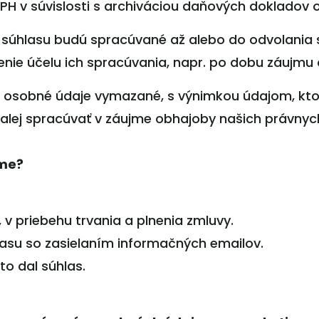
PH v súvislosti s archiváciou daňových dokladov 
súhlasu budú spracúvané až alebo do odvolania s
nie účelu ich spracúvania, napr. po dobu záujmu 
 osobné údaje vymazané, s výnimkou údajom, kt
ej spracúvať v záujme obhajoby našich právnyc
ame?
, v priebehu trvania a plnenia zmluvy.
lasu so zasielaním informačných emailov.
to dal súhlas.