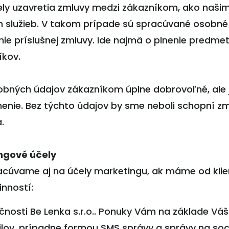
y uzavretia zmluvy medzi zákazníkom, ako našim
 služieb. V takom prípade sú spracúvané osobné ú
nie príslušnej zmluvy. Ide najmä o plnenie predme
íkov.
sobných údajov zákazníkom úplne dobrovoľné, ale
nenie. Bez týchto údajov by sme neboli schopní zml
.
ngové účely
acúvame aj na účely marketingu, ak máme od klien
inností:
čnosti Be Lenka s.r.o.. Ponuky Vám na základe Vá
ov, prípadne formou SMS správy a správy na sociá