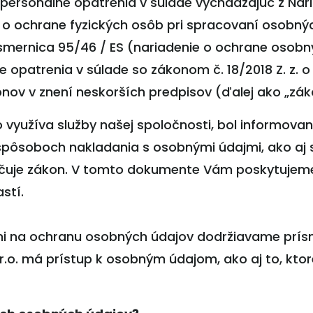
 personálne opatrenia v súlade vychádzajúc z Na
16 o ochrane fyzických osôb pri spracovaní osob
 smernica 95/46 / ES (nariadenie o ochrane osobn
aše opatrenia v súlade so zákonom č. 18/2018 Z. z.
nov v znení neskorších predpisov (ďalej ako „zá
kto využíva služby našej spoločnosti, bol informo
pôsoboch nakladania s osobnými údajmi, ako aj s 
čuje zákon. V tomto dokumente Vám poskytujeme
stí.
ami na ochranu osobných údajov dodržiavame prísne
r.o. má prístup k osobným údajom, ako aj to, kto