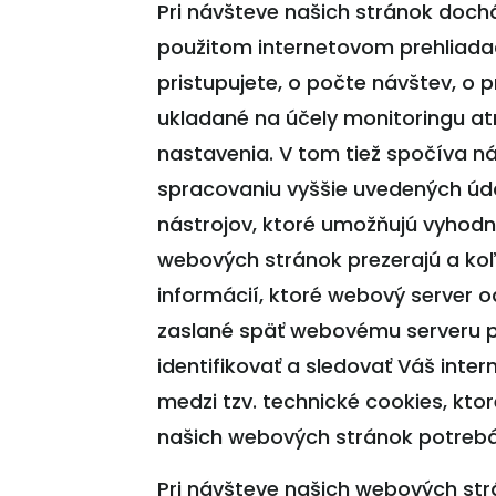
Pri návšteve našich stránok doch
použitom internetovom prehliada
pristupujete, o počte návštev, o 
ukladané na účely monitoringu at
nastavenia. V tom tiež spočíva n
spracovaniu vyššie uvedených úda
nástrojov, ktoré umožňujú vyhodno
webových stránok prezerajú a koľ
informácií, ktoré webový server o
zaslané späť webovému serveru p
identifikovať a sledovať Váš inte
medzi tzv. technické cookies, kt
našich webových stránok potreb
Pri návšteve našich webových str