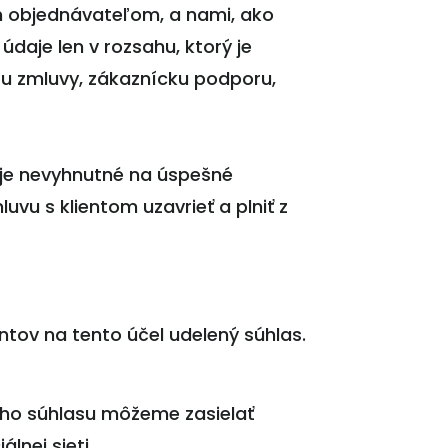
 objednávateľom, a nami, ako
daje len v rozsahu, ktorý je
tu zmluvy, zákaznícku podporu,
 je nevyhnutné na úspešné
uvu s klientom uzavrieť a plniť z
tov na tento účel udelený súhlas.
šho súhlasu môžeme zasielať
lnej sieti.