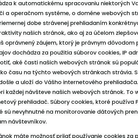
ádza k automatickému spracovaniu niektorých Vaš
či a operačnom systéme, o doméne webových strá
priemernej dobe strávenej prehliadaním konkrétny
raktivity našich stránok, ako aj za účelom zlepš
áš oprávnený záujem, ktorý je právnym dôvodom p
jov dochádza za použitia súborov cookies, IP ad
tiť, aké časti našich webových stránok sú populá
ko času na týchto webových stránkach strávia. S
došle a uloží do Vášho internetového prehliadača
ri každej návšteve našich webových stránok. To
rnetový prehliadač. Súbory cookies, ktoré používa
oré sú nevyhnutné na monitorovanie dátových pre
ám návštevníkov.
ánok máte možnosť prijať používanie cookies za p