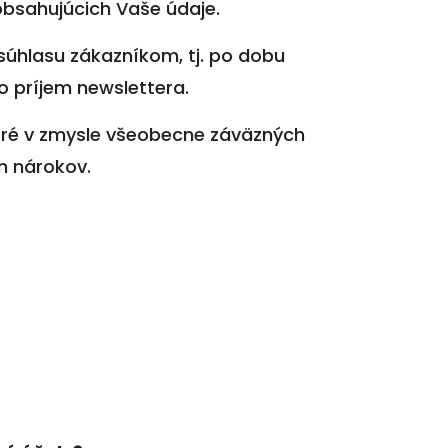
obsahujúcich Vaše údaje.
úhlasu zákazníkom, tj. po dobu
o príjem newslettera.
oré v zmysle všeobecne záväzných
h nárokov.