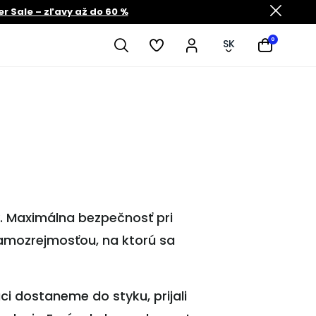
 Sale – zľavy až do 60 %
0
SK
. Maximálna bezpečnosť pri
samozrejmosťou, na ktorú sa
i dostaneme do styku, prijali