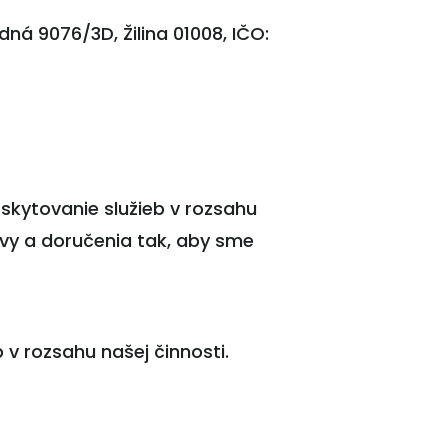
á 9076/3D, Žilina 01008, IČO:
skytovanie služieb v rozsahu
ívy a doručenia tak, aby sme
v rozsahu našej činnosti.