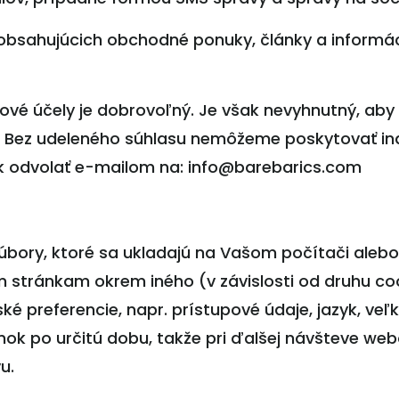
obsahujúcich obchodné ponuky, články a informáci
vé účely je dobrovoľný. Je však nevyhnutný, aby
.o.. Bez udeleného súhlasu nemôžeme poskytovať in
ek odvolať e-mailom na: info@barebarics.com
úbory, ktoré sa ukladajú na Vašom počítači alebo
m stránkam okrem iného (v závislosti od druhu c
ké preferencie, napr. prístupové údaje, jazyk, ve
ok po určitú dobu, takže pri ďalšej návšteve web
u.