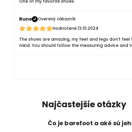
One of my favorite shoes.
Rune
Overený zákazník
Hodnotené
13.10.2024
The shoes are amazing, my feet and legs don't feel t
mind. You should follow the measuring advice and t
Najčastejšie otázky
Čo je barefoot a aké sú je