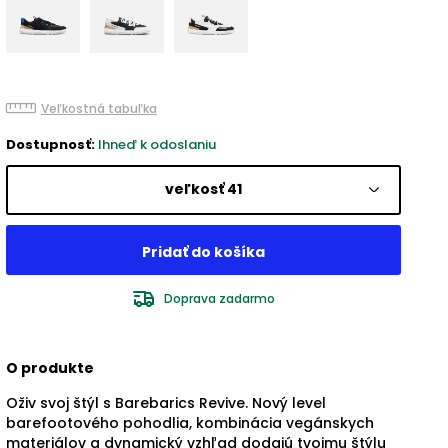
Veľkostná tabuľka
Dostupnosť:
Ihneď k odoslaniu
veľkosť 41
Doprava zadarmo
O produkte
Oživ svoj štýl s Barebarics Revive. Nový level
barefootového pohodlia, kombinácia vegánskych
materiálov a dynamický vzhľad dodajú tvojmu štýlu