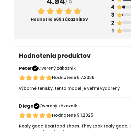
4.94
/
5
4
3
Hodnotilo 569 zákazníkov
2
1
Hodnotenia produktov
Peter
Overený zákazník
Hodnotené
6.7.2026
výborné tenisky, tento model je veľmi vydarený
Diego
Overený zákazník
Hodnotené
9.1.2025
Realy good Bearfood shoes. They Look realy good, l