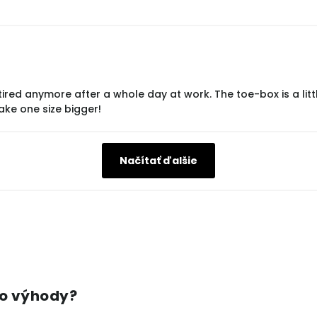
ired anymore after a whole day at work. The toe-box is a litt
ake one size bigger!
Načítať ďalšie
ho výhody?