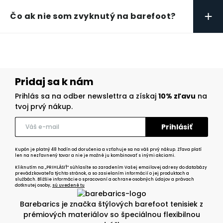
+
Čo ak nie som zvyknutý na barefoot?
Pridaj sa k nám
Prihlás sa na odber newslettra a získaj
10% zľavu
na
tvoj prvý nákup.
Kupón je platný 48 hodín od doručenia a vzťahuje sa na váš prvý nákup. Zľava platí
len na nezľavnený tovar a nie je možné ju kombinovať s inými akciami.
Kliknutím na „PRIHLÁSIŤ“ súhlasíte so zaradením Vašej emailovej adresy do databázy
prevádzkovateľa týchto stránok, a so zasielaním informácií o jej produktoch a
službách. Bližšie informácie o spracovaní a ochrane osobných údajov a právach
dotknutej osoby,
sú uvedené tu
Barebarics je značka štýlových barefoot tenisiek z
prémiových materiálov so špeciálnou flexibilnou