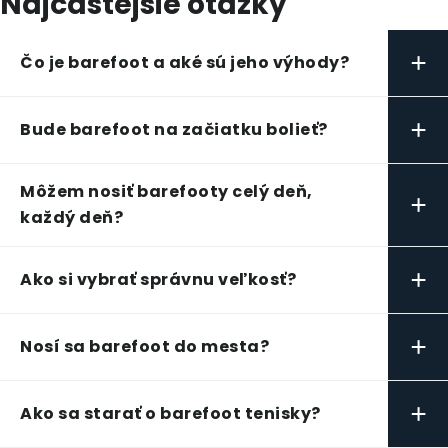
Najčastejšie otázky
+
Čo je barefoot a aké sú jeho výhody?
+
Bude barefoot na začiatku bolieť?
Môžem nosiť barefooty celý deň,
+
každý deň?
+
Ako si vybrať správnu veľkosť?
+
Nosí sa barefoot do mesta?
+
Ako sa starať o barefoot tenisky?