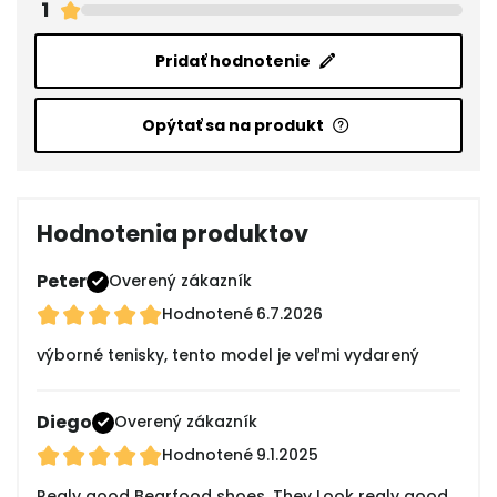
1
Pridať hodnotenie
Opýtať sa na produkt
Hodnotenia produktov
Peter
Overený zákazník
Hodnotené
6.7.2026
výborné tenisky, tento model je veľmi vydarený
Diego
Overený zákazník
Hodnotené
9.1.2025
Realy good Bearfood shoes. They Look realy good,