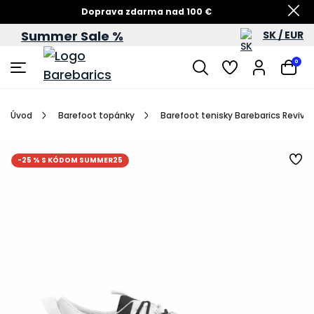
Doprava zdarma nad 100 €
Summer Sale %
SK / EUR
Summer Sale – zľavy až do 60 %
0
Úvod
Barefoot topánky
Barefoot tenisky Barebarics Revive 
-25 % S KÓDOM SUMMER25