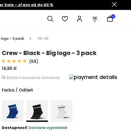
 Sale – zľavy až do 60 %
0
SK
 logo - 3 pack
39-42
Crew - Black - Big logo - 3 pack
(68)
14,90 €
Rýchle a bezpečné doručenie
Farba / Odtieň
Dostupnosť:
Dočasne vypredané