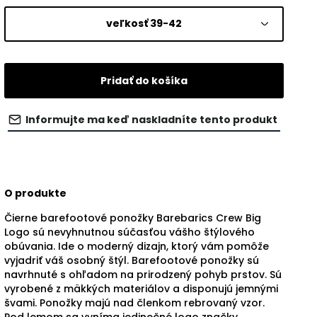
veľkosť 39-42
Pridať do košíka
Informujte ma keď naskladníte tento produkt
O produkte
Čierne barefootové ponožky Barebarics Crew Big
Logo sú nevyhnutnou súčasťou vášho štýlového
obúvania. Ide o moderný dizajn, ktorý vám pomôže
vyjadriť váš osobný štýl. Barefootové ponožky sú
navrhnuté s ohľadom na prirodzený pohyb prstov. Sú
vyrobené z mäkkých materiálov a disponujú jemnými
švami. Ponožky majú nad členkom rebrovaný vzor.
Pod lemom sa vyníma jedinečné logo značky