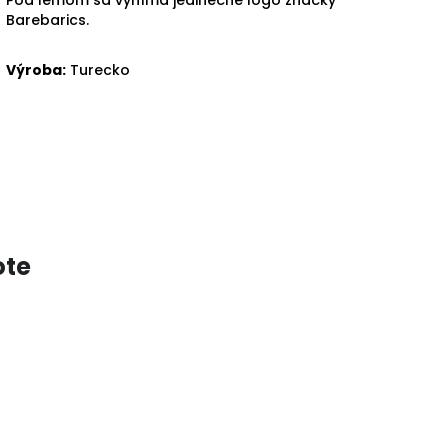
Barebarics.
Výroba:
Turecko
ote