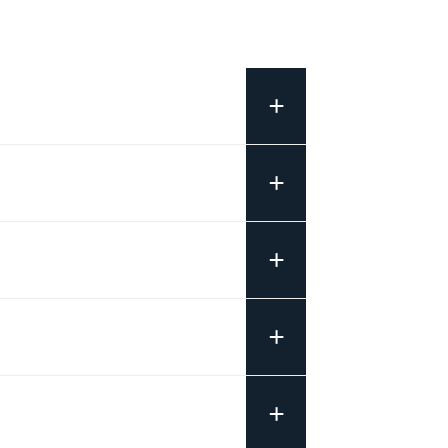
+
+
+
+
+