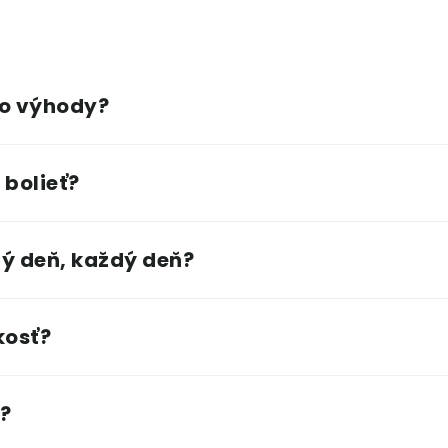
ho výhody?
 bolieť?
ý deň, každý deň?
kosť?
?