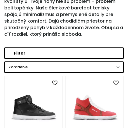
kvôli štýlu. Tvoje nohy nie sú problém – problém
boli topánky. Naše členkové barefoot tenisky
spájajú minimalizmus a premyslené detaily pre
skutočný komfort. Dajú chodidlám priestor na
prirodzený pohyb v každodennom živote. Obuj sa a
cíť rozdiel, ktorý prináša sloboda.
Filter
Zoradenie