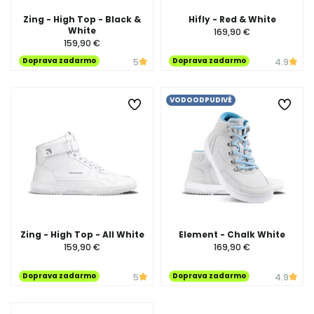
Zing - High Top - Black &
Hifly - Red & White
White
169,90 €
159,90 €
Doprava zadarmo
Doprava zadarmo
5
4.9
VODOODPUDIVÉ
Zing - High Top - All White
Element - Chalk White
159,90 €
169,90 €
Doprava zadarmo
Doprava zadarmo
5
4.9