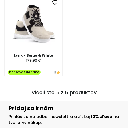
Lynx - Beige & White
179,90 €
Doprava zadarmo
5
Videli ste 5 z 5 produktov
Pridaj sa k nám
Prihlás sa na odber newslettra a získaj
10% zľavu
na
tvoj prvý nákup.