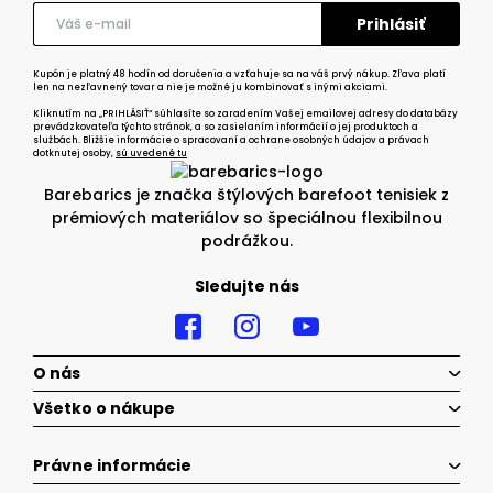
Kupón je platný 48 hodín od doručenia a vzťahuje sa na váš prvý nákup. Zľava platí
len na nezľavnený tovar a nie je možné ju kombinovať s inými akciami.
Kliknutím na „PRIHLÁSIŤ“ súhlasíte so zaradením Vašej emailovej adresy do databázy
prevádzkovateľa týchto stránok, a so zasielaním informácií o jej produktoch a
službách. Bližšie informácie o spracovaní a ochrane osobných údajov a právach
dotknutej osoby,
sú uvedené tu
Barebarics je značka štýlových barefoot tenisiek z
prémiových materiálov so špeciálnou flexibilnou
podrážkou.
Sledujte nás
O nás
Všetko o nákupe
Právne informácie