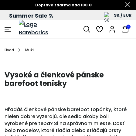
Doprava zdarma nad 100 €
Summer Sale %
SK / EUR
Summer Sale – zľavy až do 60 %
0
Úvod
Muži
Vysoké a členkové pánske
barefoot tenisky
Hľadáš členkové pánske barefoot topánky, ktoré
nielen dobre vyzerajú, ale sedia akoby boli
vyrobené pre teba? Si na správnom mieste. Dosť
bolo modelov, ktoré tlačia alebo stláčajú prsty