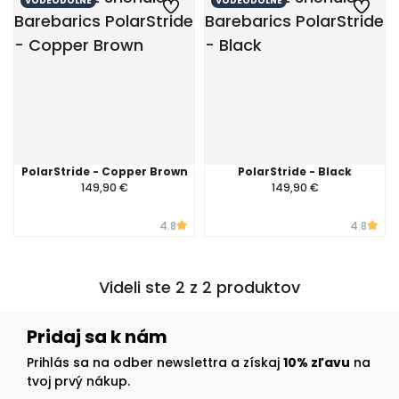
VODEODOLNÉ
VODEODOLNÉ
PolarStride - Copper Brown
PolarStride - Black
149,90 €
149,90 €
4.8
4.8
Videli ste 2 z 2 produktov
Pridaj sa k nám
Prihlás sa na odber newslettra a získaj
10% zľavu
na
tvoj prvý nákup.