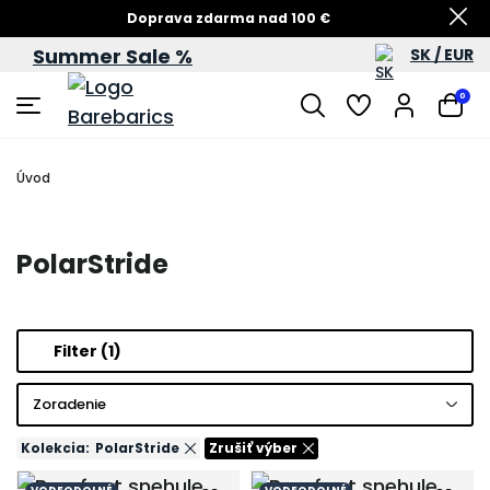
Doprava zdarma nad 100 €
Summer Sale %
SK / EUR
Summer Sale – zľavy až do 60 %
0
Úvod
PolarStride
Filter
(1)
Zoradenie
Kolekcia:
PolarStride
Zrušiť výber