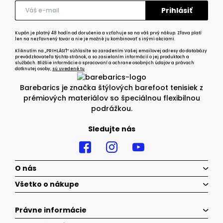
Kupón je platný 48 hodín od doručenia a vzťahuje sa na váš prvý nákup. Zľava platí
len na nezľavnený tovar a nie je možné ju kombinovať s inými akciami.
Kliknutím na „PRIHLÁSIŤ“ súhlasíte so zaradením Vašej emailovej adresy do databázy
prevádzkovateľa týchto stránok, a so zasielaním informácií o jej produktoch a
službách. Bližšie informácie o spracovaní a ochrane osobných údajov a právach
dotknutej osoby,
sú uvedené tu
Barebarics je značka štýlových barefoot tenisiek z
prémiových materiálov so špeciálnou flexibilnou
podrážkou.
Sledujte nás
O nás
Všetko o nákupe
Právne informácie