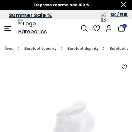
Doprava zdarma nad 100 €
Summer Sale %
SK / EUR
Summer Sale – zľavy až do 60 %
0
Úvod
Barefoot topánky
Barefoot doplnky
Barefoot po