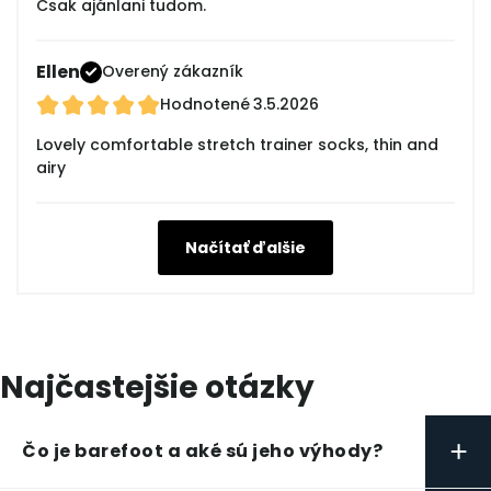
Csak ajánlani tudom.
Ellen
Overený zákazník
Hodnotené
3.5.2026
Lovely comfortable stretch trainer socks, thin and
airy
Načítať ďalšie
Najčastejšie otázky
+
Čo je barefoot a aké sú jeho výhody?