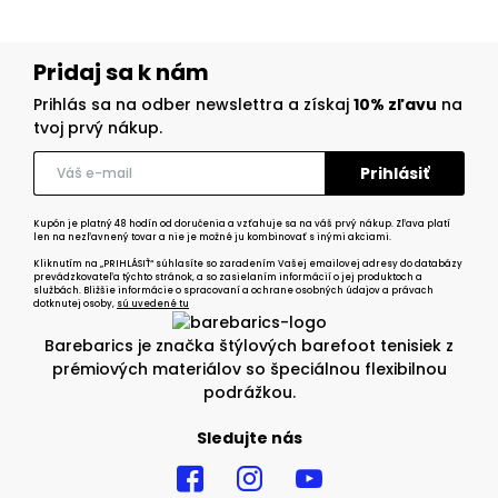
Pridaj sa k nám
Prihlás sa na odber newslettra a získaj
10% zľavu
na
tvoj prvý nákup.
Kupón je platný 48 hodín od doručenia a vzťahuje sa na váš prvý nákup. Zľava platí
len na nezľavnený tovar a nie je možné ju kombinovať s inými akciami.
Kliknutím na „PRIHLÁSIŤ“ súhlasíte so zaradením Vašej emailovej adresy do databázy
prevádzkovateľa týchto stránok, a so zasielaním informácií o jej produktoch a
službách. Bližšie informácie o spracovaní a ochrane osobných údajov a právach
dotknutej osoby,
sú uvedené tu
Barebarics je značka štýlových barefoot tenisiek z
prémiových materiálov so špeciálnou flexibilnou
podrážkou.
Sledujte nás