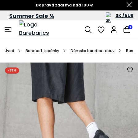
Doprava zdarma nad 100 €
Summer Sale %
SK / EUR
Summer Sale – zľavy až do 60 %
0
Úvod
Barefoot topánky
Dámska barefoot obuv
Barefo
-33%