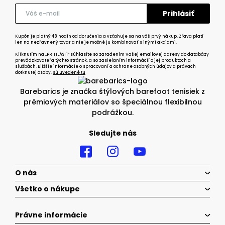
Kupón je platný 48 hodín od doručenia a vzťahuje sa na váš prvý nákup. Zľava platí
len na nezľavnený tovar a nie je možné ju kombinovať s inými akciami.
Kliknutím na „PRIHLÁSIŤ“ súhlasíte so zaradením Vašej emailovej adresy do databázy
prevádzkovateľa týchto stránok, a so zasielaním informácií o jej produktoch a
službách. Bližšie informácie o spracovaní a ochrane osobných údajov a právach
dotknutej osoby,
sú uvedené tu
Barebarics je značka štýlových barefoot tenisiek z
prémiových materiálov so špeciálnou flexibilnou
podrážkou.
Sledujte nás
O nás
Všetko o nákupe
Právne informácie