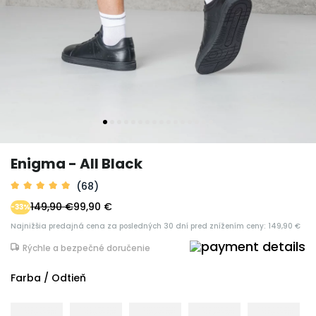
Enigma - All Black
(68)
149,90 €
99,90 €
-33%
Najnižšia predajná cena za posledných 30 dní pred znížením ceny: 149,90 €
Rýchle a bezpečné doručenie
Farba / Odtieň