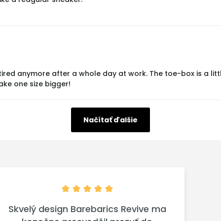
ired anymore after a whole day at work. The toe-box is a litt
ake one size bigger!
Načítať ďalšie
Skvelý design Barebarics Revive ma