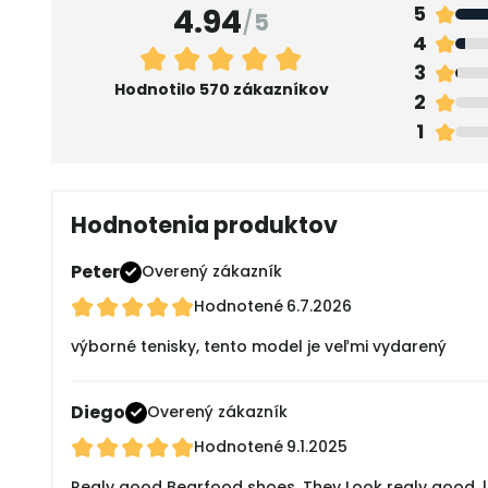
4.94
5
/
5
4
3
Hodnotilo 570 zákazníkov
2
1
Hodnotenia produktov
Peter
Overený zákazník
Hodnotené
6.7.2026
výborné tenisky, tento model je veľmi vydarený
Diego
Overený zákazník
Hodnotené
9.1.2025
Realy good Bearfood shoes. They Look realy good, l