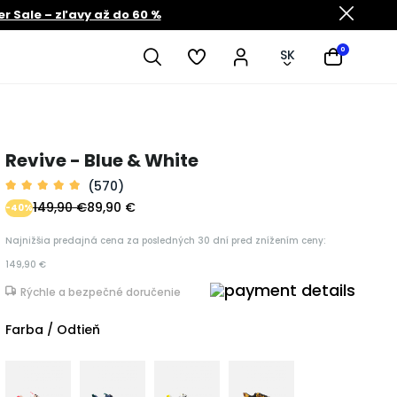
 Sale – zľavy až do 60 %
0
SK
Revive - Blue & White
(570)
149,90 €
89,90 €
-40%
Najnižšia predajná cena za posledných 30 dní pred znížením ceny:
149,90 €
Rýchle a bezpečné doručenie
Farba / Odtieň