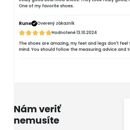
One of my favorite shoes.
Rune
Overený zákazník
Hodnotené
13.10.2024
The shoes are amazing, my feet and legs don't feel t
mind. You should follow the measuring advice and t
Nám veriť
nemusíte