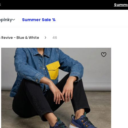
€
Summer
plnky
Summer Sale %
 Revive - Blue & White
46