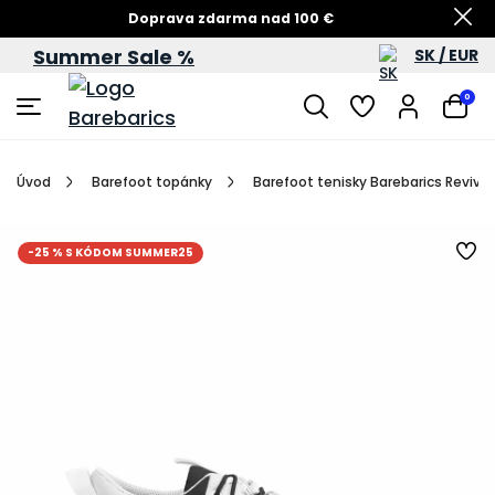
Doprava zdarma nad 100 €
Summer Sale %
SK / EUR
Summer Sale – zľavy až do 60 %
0
Úvod
Barefoot topánky
Barefoot tenisky Barebarics Revive 
-25 % S KÓDOM SUMMER25