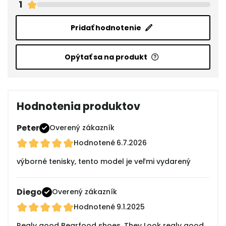
1
Pridať hodnotenie
Opýtať sa na produkt
Hodnotenia produktov
Peter
Overený zákazník
Hodnotené
6.7.2026
výborné tenisky, tento model je veľmi vydarený
Diego
Overený zákazník
Hodnotené
9.1.2025
Realy good Bearfood shoes. They Look realy good,