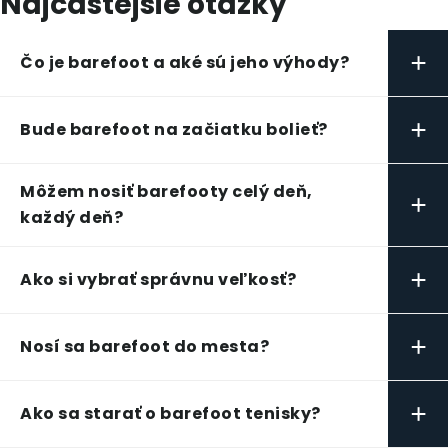
Najčastejšie otázky
+
Čo je barefoot a aké sú jeho výhody?
+
Bude barefoot na začiatku bolieť?
Môžem nosiť barefooty celý deň,
+
každý deň?
+
Ako si vybrať správnu veľkosť?
+
Nosí sa barefoot do mesta?
+
Ako sa starať o barefoot tenisky?