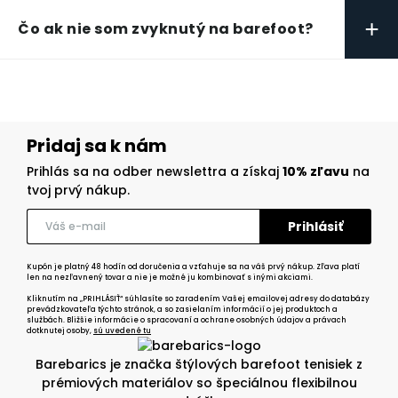
+
Čo ak nie som zvyknutý na barefoot?
Pridaj sa k nám
Prihlás sa na odber newslettra a získaj
10% zľavu
na
tvoj prvý nákup.
Kupón je platný 48 hodín od doručenia a vzťahuje sa na váš prvý nákup. Zľava platí
len na nezľavnený tovar a nie je možné ju kombinovať s inými akciami.
Kliknutím na „PRIHLÁSIŤ“ súhlasíte so zaradením Vašej emailovej adresy do databázy
prevádzkovateľa týchto stránok, a so zasielaním informácií o jej produktoch a
službách. Bližšie informácie o spracovaní a ochrane osobných údajov a právach
dotknutej osoby,
sú uvedené tu
Barebarics je značka štýlových barefoot tenisiek z
prémiových materiálov so špeciálnou flexibilnou