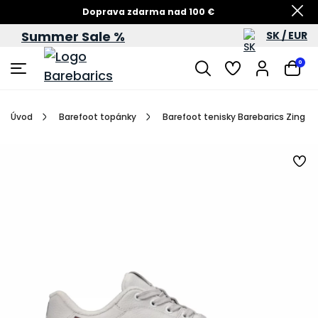
Doprava zdarma nad 100 €
Summer Sale %
SK / EUR
Summer Sale – zľavy až do 60 %
0
Úvod
Barefoot topánky
Barefoot tenisky Barebarics Zing Fr