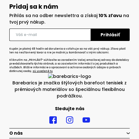
Pridaj sa k nám
Prihlás sa na odber newslettra a získaj
10% zľavu
na
tvoj prvý nákup.
Kupón je platný 48 hodín od doručenia a vzťahuje sa na váš prvý nákup. Zľava platí
len na nezľavnený tovar a nie je možné ju kombinovať s inými akciami.
Kliknutím na „PRIHLÁSIŤ“ súhlasíte so zaradením Vašej emailovej adresy do databázy
prevádzkovateľa týchto stránok, a so zasielaním informácií o jej produktoch a
službách. Bližšie informácie o spracovaní a ochrane osobných údajov a právach
dotknutej osoby,
sú uvedené tu
Barebarics je značka štýlových barefoot tenisiek z
prémiových materiálov so špeciálnou flexibilnou
podrážkou.
Sledujte nás
O nás