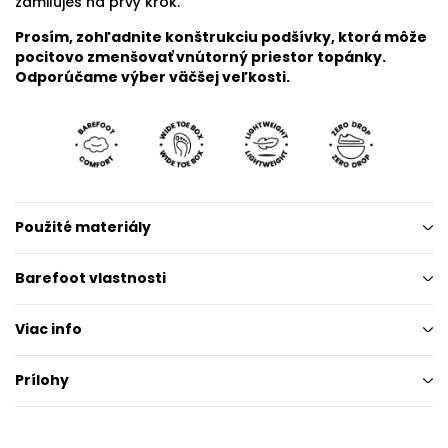
zamiluješ na prvý krok.
Prosím, zohľadnite konštrukciu podšívky, ktorá môže
pocitovo zmenšovať vnútorný priestor topánky.
Odporúčame výber väčšej veľkosti.
Použité materiály
Barefoot vlastnosti
Viac info
Prílohy