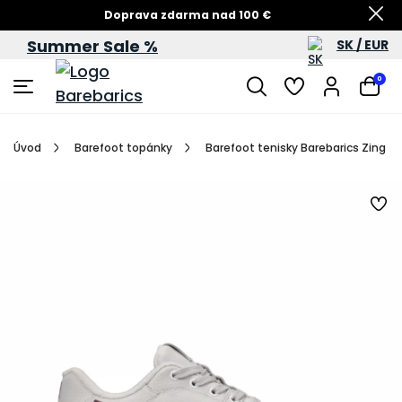
Doprava zdarma nad 100 €
Summer Sale %
SK / EUR
Summer Sale – zľavy až do 60 %
0
Úvod
Barefoot topánky
Barefoot tenisky Barebarics Zing Fr