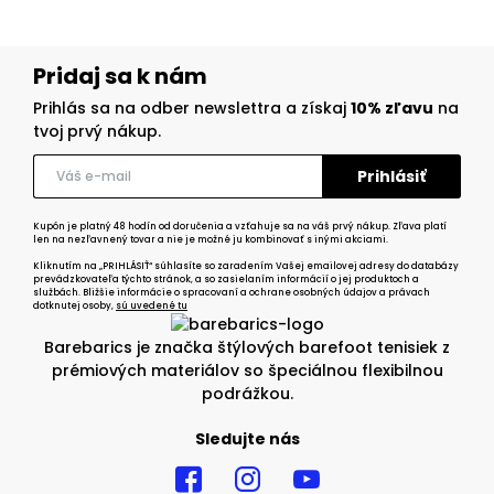
Pridaj sa k nám
Prihlás sa na odber newslettra a získaj
10% zľavu
na
tvoj prvý nákup.
Kupón je platný 48 hodín od doručenia a vzťahuje sa na váš prvý nákup. Zľava platí
len na nezľavnený tovar a nie je možné ju kombinovať s inými akciami.
Kliknutím na „PRIHLÁSIŤ“ súhlasíte so zaradením Vašej emailovej adresy do databázy
prevádzkovateľa týchto stránok, a so zasielaním informácií o jej produktoch a
službách. Bližšie informácie o spracovaní a ochrane osobných údajov a právach
dotknutej osoby,
sú uvedené tu
Barebarics je značka štýlových barefoot tenisiek z
prémiových materiálov so špeciálnou flexibilnou
podrážkou.
Sledujte nás