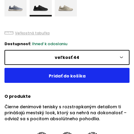
Veľkostná tabuľka
Dostupnosť:
Ihneď k odoslaniu
veľkosť 44
O produkte
Čierne denimové tenisky s rozstrapkaným detailom ti
prinášajú mestský look, ktorý sa nehrá na dokonalosť –
odviaž sa s pocitom absolútneho pohodlia.