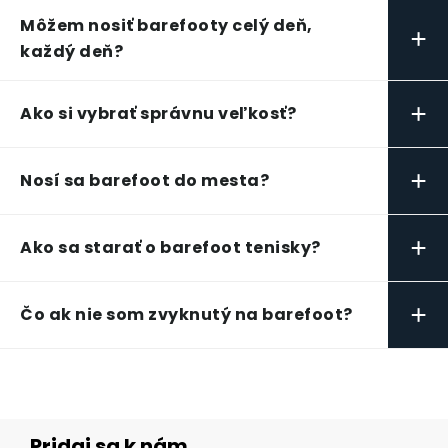
Môžem nosiť barefooty celý deň,
+
každý deň?
+
Ako si vybrať správnu veľkosť?
+
Nosí sa barefoot do mesta?
+
Ako sa starať o barefoot tenisky?
+
Čo ak nie som zvyknutý na barefoot?
Pridaj sa k nám