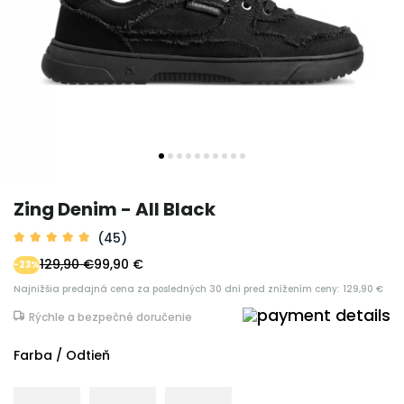
Zing Denim - All Black
(45)
129,90 €
99,90 €
-23%
Najnižšia predajná cena za posledných 30 dní pred znížením ceny: 129,90 €
Rýchle a bezpečné doručenie
Farba / Odtieň