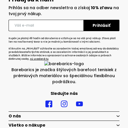
Prihlás sa na odber newslettra a získaj
10% zľavu
na
tvoj prvý nákup.
Kupón je platný 48 hodín od doručenia a vzťahuje sa na váš prvý nákup. Zľava platí
len na nezľavnený tovar a nie je možné ju kombinovať s inými akciami.
Kliknutím na „PRIHLÁSIŤ“ súhlasíte so zaradením Vašej emailovej adresy do databázy
prevádzkovateľa týchto stránok, a so zasielaním informácií o jej produktoch a
službách. Bližšie informácie o spracovaní a ochrane osobných údajov a právach
dotknutej osoby,
sú uvedené tu
Barebarics je značka štýlových barefoot tenisiek z
prémiových materiálov so špeciálnou flexibilnou
podrážkou.
Sledujte nás
O nás
Všetko o nákupe