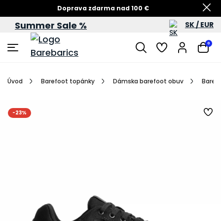
Doprava zdarma nad 100 €
Summer Sale %
SK / EUR
Summer Sale – zľavy až do 60 %
0
Úvod
Barefoot topánky
Dámska barefoot obuv
Barefo
-23%