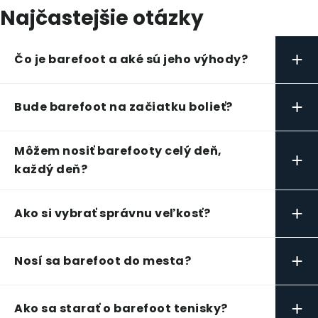
Najčastejšie otázky
+
Čo je barefoot a aké sú jeho výhody?
+
Bude barefoot na začiatku bolieť?
Môžem nosiť barefooty celý deň,
+
každý deň?
+
Ako si vybrať správnu veľkosť?
+
Nosí sa barefoot do mesta?
+
Ako sa starať o barefoot tenisky?