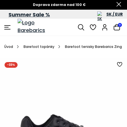
Doprava zdarma nad 100 €
Summer Sale %
SK / EUR
Summer Sale – zľavy až do 60 %
0
Úvod
Barefoot topánky
Barefoot tenisky Barebarics Zing - 
-33%