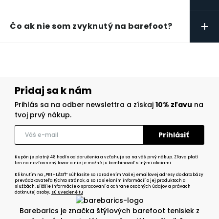
+
Čo ak nie som zvyknutý na barefoot?
Pridaj sa k nám
Prihlás sa na odber newslettra a získaj
10% zľavu
na
tvoj prvý nákup.
Kupón je platný 48 hodín od doručenia a vzťahuje sa na váš prvý nákup. Zľava platí
len na nezľavnený tovar a nie je možné ju kombinovať s inými akciami.
Kliknutím na „PRIHLÁSIŤ“ súhlasíte so zaradením Vašej emailovej adresy do databázy
prevádzkovateľa týchto stránok, a so zasielaním informácií o jej produktoch a
službách. Bližšie informácie o spracovaní a ochrane osobných údajov a právach
dotknutej osoby,
sú uvedené tu
Barebarics je značka štýlových barefoot tenisiek z