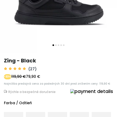
Zing - Black
(27)
119,90 €
79,90 €
-33%
Najnižšia predajná cena za posledných 30 dní pred znížením ceny: 119,90 €
Rýchle a bezpečné doručenie
Farba / Odtieň