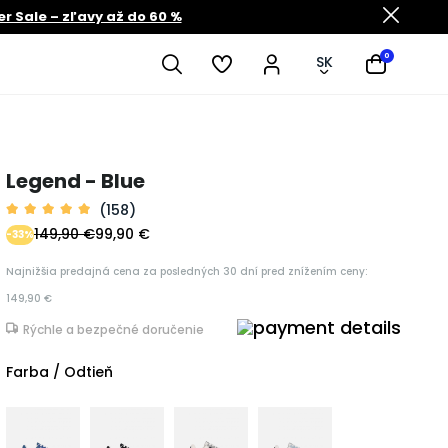
 Sale – zľavy až do 60 %
0
SK
Legend - Blue
(158)
149,90 €
99,90 €
-33%
Najnižšia predajná cena za posledných 30 dní pred znížením ceny:
149,90 €
Rýchle a bezpečné doručenie
Farba / Odtieň