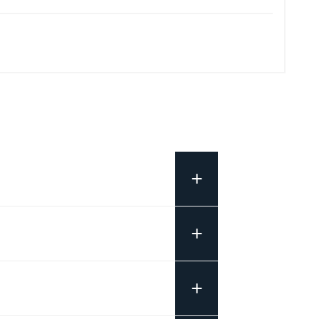
+
+
+