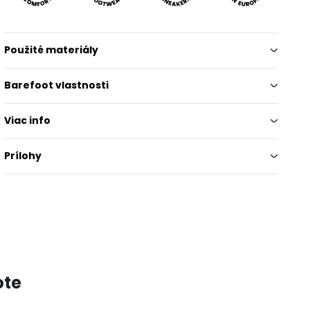
Použité materiály
Barefoot vlastnosti
Viac info
Prílohy
ote