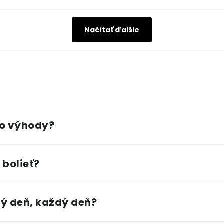
Načítať ďalšie
ho výhody?
 bolieť?
ý deň, každý deň?