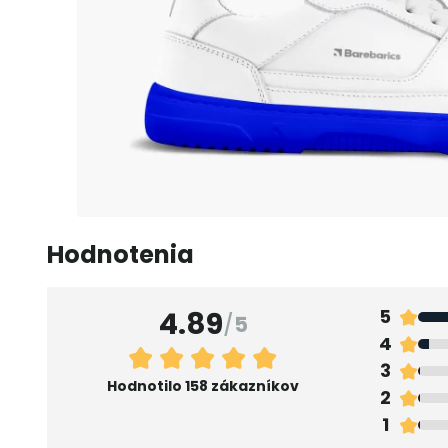
Hodnotenia
4.89
5
/
5
4
3
Hodnotilo 158 zákazníkov
2
1