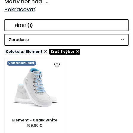
Motív hôr nad l
...
Pokračovať
Filter
(1)
Zoradenie
Kolekcia:
Element
Zrušiť výber
VODOODPUDIVÉ
Element - Chalk White
169,90 €