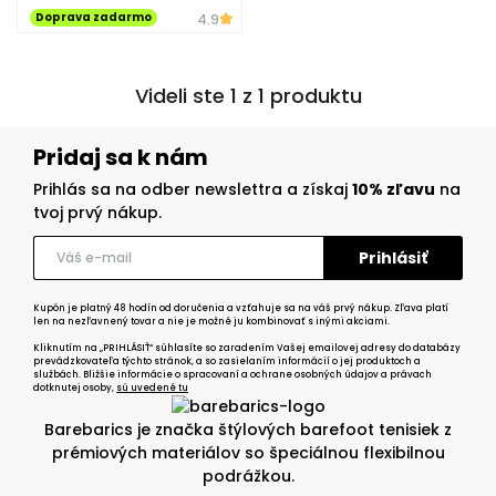
Doprava zadarmo
4.9
Videli ste 1 z 1 produktu
Pridaj sa k nám
Prihlás sa na odber newslettra a získaj
10% zľavu
na
tvoj prvý nákup.
Kupón je platný 48 hodín od doručenia a vzťahuje sa na váš prvý nákup. Zľava platí
len na nezľavnený tovar a nie je možné ju kombinovať s inými akciami.
Kliknutím na „PRIHLÁSIŤ“ súhlasíte so zaradením Vašej emailovej adresy do databázy
prevádzkovateľa týchto stránok, a so zasielaním informácií o jej produktoch a
službách. Bližšie informácie o spracovaní a ochrane osobných údajov a právach
dotknutej osoby,
sú uvedené tu
Barebarics je značka štýlových barefoot tenisiek z
prémiových materiálov so špeciálnou flexibilnou
podrážkou.