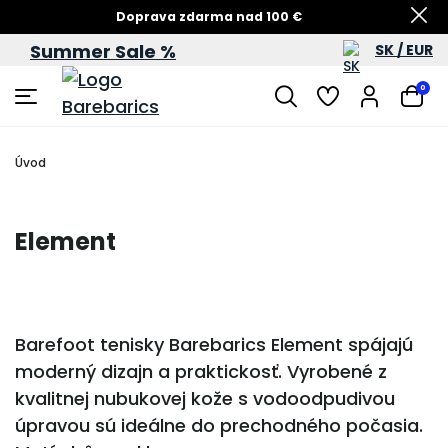
Doprava zdarma nad 100 €
Summer Sale %
SK / EUR
Summer Sale – zľavy až do 60 %
0
Úvod
Element
Barefoot tenisky Barebarics Element spájajú
moderný dizajn a praktickosť. Vyrobené z
kvalitnej nubukovej kože s vodoodpudivou
úpravou sú ideálne do prechodného počasia.