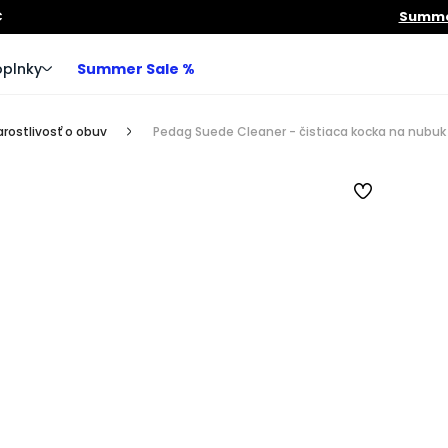
€
Summer
plnky
Summer Sale %
arostlivosť o obuv
Pedag Suede Cleaner - čistiaca kocka na nubuk 