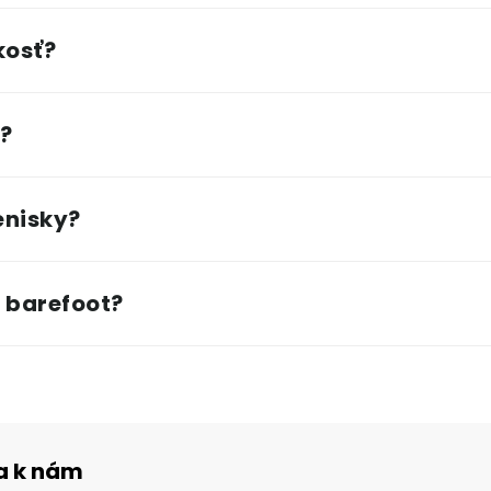
kosť?
?
enisky?
 barefoot?
sa k nám