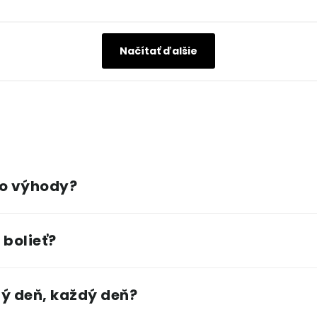
Načítať ďalšie
ho výhody?
 bolieť?
ý deň, každý deň?