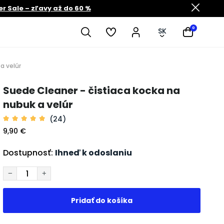
 Sale – zľavy až do 60 %
0
SK
a velúr
Suede Cleaner - čistiaca kocka na
nubuk a velúr
(24)
9,90 €
Dostupnosť:
Ihneď k odoslaniu
−
+
Pridať do košíka