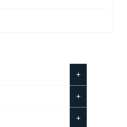
+
+
+