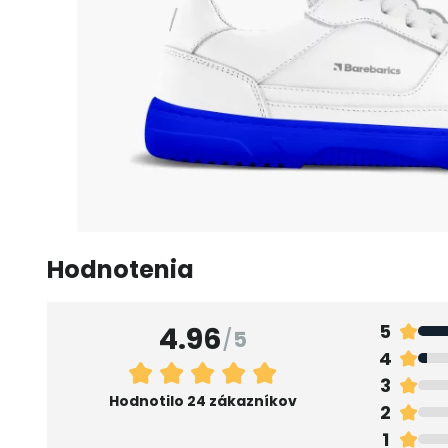
Hodnotenia
4.96
5
/
5
4
3
Hodnotilo 24 zákazníkov
2
1