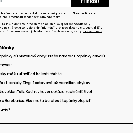
 hodín od doručenia a vzťahuje sa na váš prvý nákup. Zľava platí len na
a nie je možné ju kombinovať s inými akciami.
HLÁSIŤ“ súhlasíte so zaradením Vašej emailovej adresy do databázy
chto stránok, a so zasielaním informácií o jej produktoch a službách. Bližšie
covaní a ochrane osobných údajov a právach dotknutej osoby,
sú uvedené tu
články
opánky sú historický omyl: Prečo barefoot topánky dávajú
zmysel?
sky môžu uľaviť od bolesti chrbta
foot tenisky Zing: Testované až na milión ohybov
 BraveMenTalk: Keď rozhovor dokáže zachrániť život
 x Barebarics: Ako môžu barefoot topánky zlepšiť
ravie?