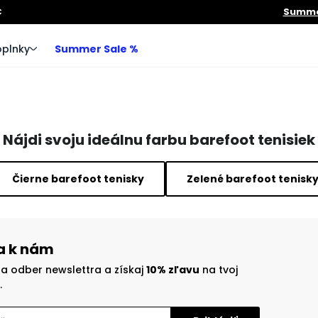
€
Summer
plnky
Summer Sale %
Nájdi svoju ideálnu farbu barefoot tenisiek
Čierne barefoot tenisky
Zelené barefoot tenisk
sa k nám
na odber newslettra a získaj
10% zľavu
na tvoj
.