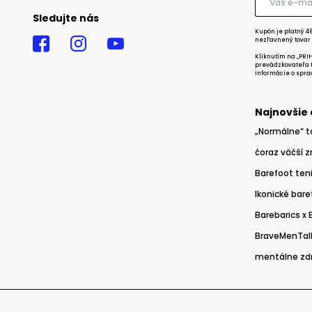
Sledujte nás
Kupón je platný 48
nezľavnený tovar 
Kliknutím na „PRI
prevádzkovateľa tý
informácie o spra
Najnovšie 
„Normálne“ t
čoraz väčší 
Barefoot teni
Ikonické bare
Barebarics x
BraveMenTalk
mentálne zd