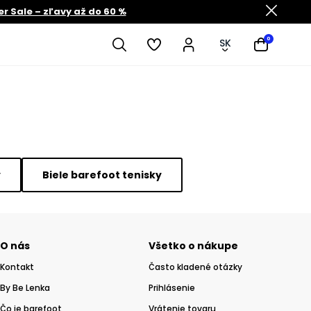
 Sale – zľavy až do 60 %
0
SK
y
Biele barefoot tenisky
O nás
Všetko o nákupe
Kontakt
Často kladené otázky
By Be Lenka
Prihlásenie
Čo je barefoot
Vrátenie tovaru