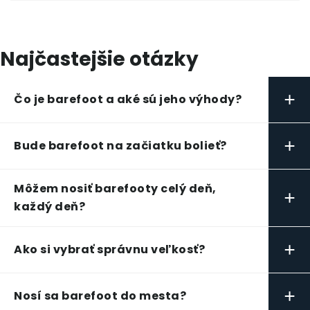
Najčastejšie otázky
+
Čo je barefoot a aké sú jeho výhody?
+
Bude barefoot na začiatku bolieť?
Môžem nosiť barefooty celý deň,
+
každý deň?
+
Ako si vybrať správnu veľkosť?
+
Nosí sa barefoot do mesta?