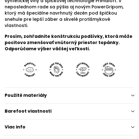
syntetickej vlny a špičkovej technológie Primaloft. V
neposlednom rade sa pýšia aj novým PowerGripom,
ktorý má špeciálne navrhnutý dezén pod špičkou
snehule pre lepší záber a skvelé protišmykové
vlastnosti.
Prosím, zohľadnite konštrukciu podšívky, ktorá môže
pocitovo zmenšovať vnútorný priestor topánky.
Odporúčame výber väčšej veľkosti.
Použité materiály
Barefoot vlastnosti
Viac info