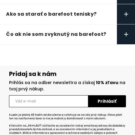
+
Ako sa starať o barefoot tenisky?
+
Čo ak nie som zvyknutý na barefoot?
Pridaj sa k nám
Prihlás sa na odber newslettra a získaj
10% zľavu
na
tvoj prvý nákup.
Kupón je platný 48 hodín od doručenia a vzťahuje sa na váš prvý nákup. Zľava platí
len na nezľavnený tovar a nie je možné ju kombinovať s inými akciami.
Kliknutím na „PRIHLÁSIŤ“ súhlasíte so zaradením Vašej emailovej adresy do databázy
prevádzkovateľa týchto stránok, a so zasielaním informácií o jej produktoch a
službách. Bližšie informácie o spracovaní a ochrane osobných údajov a právach