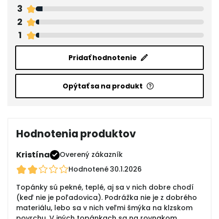
3
2
1
Pridať hodnotenie
Opýtať sa na produkt
Hodnotenia produktov
Kristína
Overený zákazník
Hodnotené
30.1.2026
Topánky sú pekné, teplé, aj sa v nich dobre chodí
(keď nie je poľadovica). Podrážka nie je z dobrého
materiálu, lebo sa v nich veľmi šmýka na klzskom
povrchu. V iných topánkach sa na rovnakom