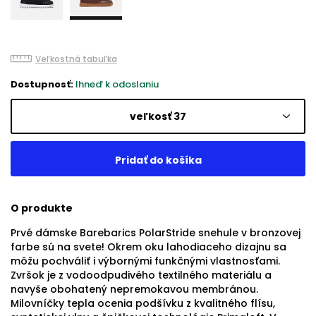
Veľkostná tabuľka
Dostupnosť:
Ihneď k odoslaniu
veľkosť 37
O produkte
Prvé dámske Barebarics PolarStride snehule v bronzovej
farbe sú na svete! Okrem oku lahodiaceho dizajnu sa
môžu pochváliť i výbornými funkčnými vlastnosťami.
Zvršok je z vodoodpudivého textilného materiálu a
navyše obohatený nepremokavou membránou.
Milovníčky tepla ocenia podšívku z kvalitného flísu,