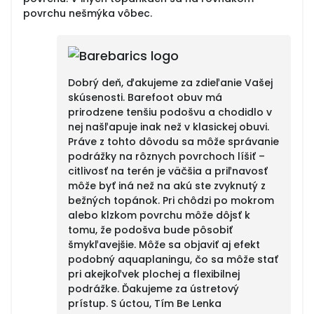
povrchu nešmýka vôbec.
Dobrý deň, ďakujeme za zdieľanie Vašej
skúsenosti. Barefoot obuv má
prirodzene tenšiu podošvu a chodidlo v
nej našľapuje inak než v klasickej obuvi.
Práve z tohto dôvodu sa môže správanie
podrážky na rôznych povrchoch líšiť –
citlivosť na terén je väčšia a priľnavosť
môže byť iná než na akú ste zvyknutý z
bežných topánok. Pri chôdzi po mokrom
alebo klzkom povrchu môže dôjsť k
tomu, že podošva bude pôsobiť
šmykľavejšie. Môže sa objaviť aj efekt
podobný aquaplaningu, čo sa môže stať
pri akejkoľvek plochej a flexibilnej
podrážke. Ďakujeme za ústretový
prístup. S úctou, Tím Be Lenka