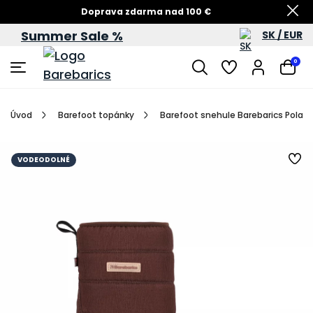
Doprava zdarma nad 100 €
Summer Sale %
SK / EUR
Summer Sale – zľavy až do 60 %
0
Úvod
Barefoot topánky
Barefoot snehule Barebarics PolarS
VODEODOLNÉ