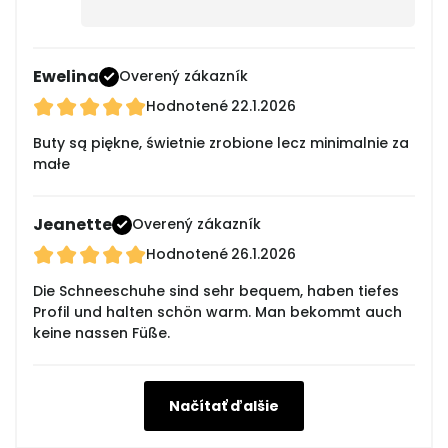
Ewelina
Overený zákazník
Hodnotené
22.1.2026
Buty są piękne, świetnie zrobione lecz minimalnie za
małe
Jeanette
Overený zákazník
Hodnotené
26.1.2026
Die Schneeschuhe sind sehr bequem, haben tiefes
Profil und halten schön warm. Man bekommt auch
keine nassen Füße.
Načítať ďalšie