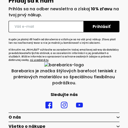
Pridaj sa k nám
Prihlás sa na odber newslettra a získaj
10% zľavu
na
tvoj prvý nákup.
Kupón je platný 48 hodín od doručenia a vzťahuje sa na váš prvý nákup. Zľava platí
len na nezľavnený tovar a nie je možné ju kombinovať s inými akciami.
Kliknutím na „PRIHLÁSIŤ“ súhlasíte so zaradením Vašej emailovej adresy do databázy
prevádzkovateľa týchto stránok, a so zasielaním informácií o jej produktoch a
službách. Bližšie informácie o spracovaní a ochrane osobných údajov a právach
dotknutej osoby,
sú uvedené tu
Barebarics je značka štýlových barefoot tenisiek z
prémiových materiálov so špeciálnou flexibilnou
podrážkou.
Sledujte nás
O nás
Všetko o nákupe