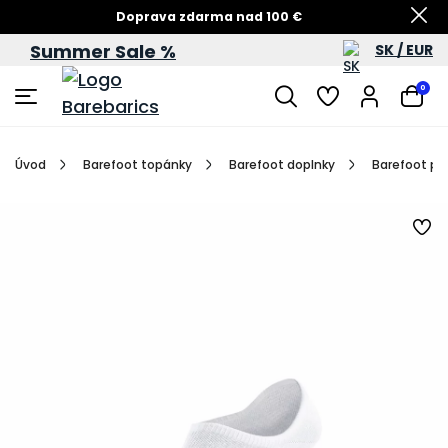
Doprava zdarma nad 100 €
Summer Sale %
SK / EUR
Summer Sale – zľavy až do 60 %
0
Úvod
Barefoot topánky
Barefoot doplnky
Barefoot po