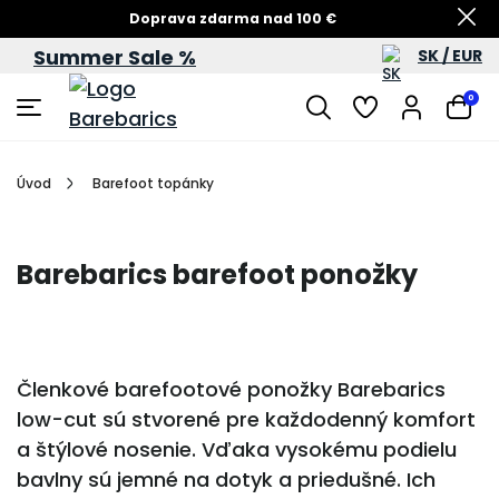
Doprava zdarma nad 100 €
Summer Sale %
SK / EUR
Summer Sale – zľavy až do 60 %
0
Úvod
Barefoot topánky
Barebarics barefoot ponožky
Členkové barefootové ponožky Barebarics
low-cut sú stvorené pre každodenný komfort
a štýlové nosenie. Vďaka vysokému podielu
bavlny sú jemné na dotyk a priedušné. Ich