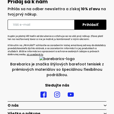
Pridaj sa k nám
Prihlás sa na odber newslettra a získaj
10% zľavu
na
tvoj prvý nákup.
Kupón je platný 48 hodín od doručenia a vzťahuje sa na váš prvý nákup. Zľava platí
len na nezľavnený tovar a nie je možné ju kombinovať s inými akciami.
Kliknutím na „PRIHLÁSIŤ“ súhlasíte so zaradením Vašej emailovej adresy do databázy
prevádzkovateľa týchto stránok, a so zasielaním informácií o jej produktoch a
službách. Bližšie informácie o spracovaní a ochrane osobných údajov a právach
dotknutej osoby,
sú uvedené tu
Barebarics je značka štýlových barefoot tenisiek z
prémiových materiálov so špeciálnou flexibilnou
podrážkou.
Sledujte nás
O nás
Všetko o nákupe